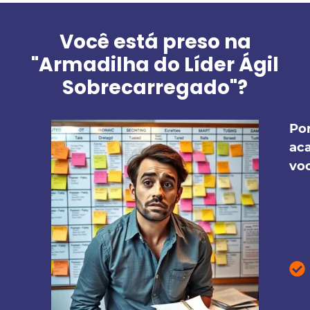
Você está preso na
"Armadilha do Líder Ágil
Sobrecarregado"?
Po
ac
vo