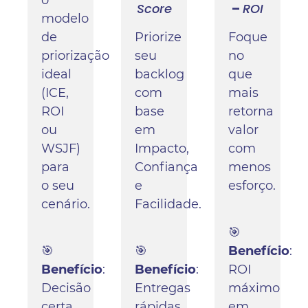
Score
–
ROI
modelo
de
Priorize
Foque
priorização
seu
no
ideal
backlog
que
(ICE,
com
mais
ROI
base
retorna
ou
em
valor
WSJF)
Impacto,
com
para
Confiança
menos
o seu
e
esforço.
cenário.
Facilidade.
🎯
🎯
🎯
Benefício
:
Benefício
:
Benefício
:
ROI
Decisão
Entregas
máximo
certa
rápidas
em