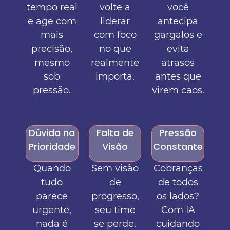
tempo real
volte a
você
e age com
liderar
antecipa
mais
com foco
gargalos e
precisão,
no que
evita
mesmo
realmente
atrasos
sob
importa.
antes que
pressão.
virem caos.
Dúvida na
Falta de
Pressão
Prioridade
Visão
Constante
Quando
Sem visão
Cobranças
tudo
de
de todos
parece
progresso,
os lados?
urgente,
seu time
Com IA
nada é
se perde.
cuidando