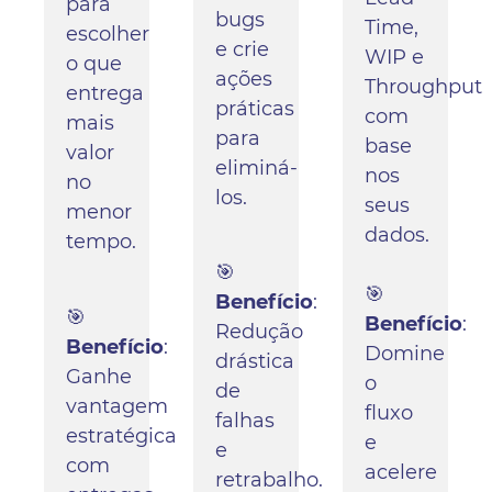
para
bugs
Time,
escolher
e crie
WIP e
o que
ações
Throughput
entrega
práticas
com
mais
para
base
valor
eliminá-
nos
no
los.
seus
menor
dados.
tempo.
🎯
🎯
Benefício
:
🎯
Benefício
:
Redução
Benefício
:
Domine
drástica
Ganhe
o
de
vantagem
fluxo
falhas
estratégica
e
e
com
acelere
retrabalho.