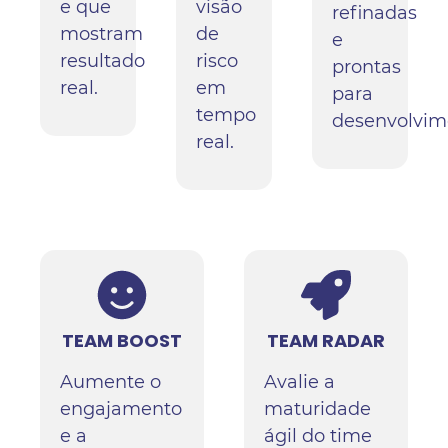
e que
visão
refinadas
mostram
de
e
resultado
risco
prontas
real.
em
para
tempo
desenvolvim
real.
TEAM BOOST
TEAM RADAR
Aumente o
Avalie a
engajamento
maturidade
e a
ágil do time