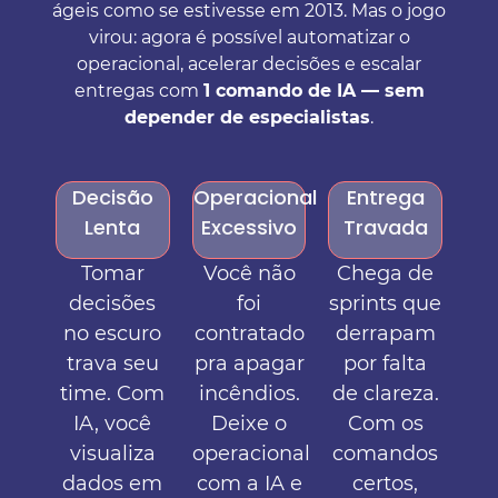
ágeis como se estivesse em 2013. Mas o jogo
virou: agora é possível automatizar o
operacional, acelerar decisões e escalar
entregas com
1 comando de IA — sem
depender de especialistas
.
Decisão
Operacional
Entrega
Lenta
Excessivo
Travada
Tomar
Você não
Chega de
decisões
foi
sprints que
no escuro
contratado
derrapam
trava seu
pra apagar
por falta
time. Com
incêndios.
de clareza.
IA, você
Deixe o
Com os
visualiza
operacional
comandos
dados em
com a IA e
certos,