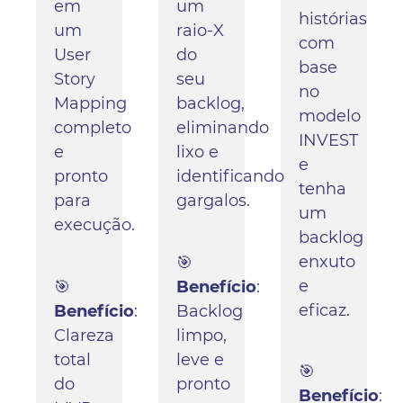
em
um
histórias
um
raio-X
com
User
do
base
Story
seu
no
Mapping
backlog,
modelo
completo
eliminando
INVEST
e
lixo e
e
pronto
identificando
tenha
para
gargalos.
um
execução.
backlog
enxuto
🎯
e
🎯
Benefício
:
eficaz.
Benefício
:
Backlog
Clareza
limpo,
total
leve e
🎯
do
pronto
Benefício
: