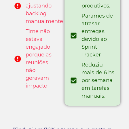
ajustando
produtivos.
backlog
Paramos de
manualmente
atrasar
Time não
entregas
estava
devido ao
engajado
Sprint
porque as
Tracker
reuniões
Reduziu
não
mais de 6 hs
geravam
por semana
impacto
em tarefas
manuais.