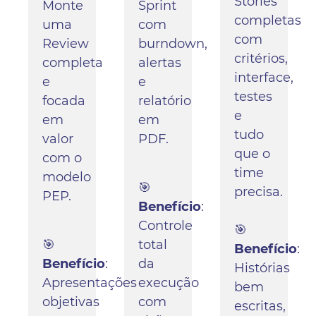
Stories
Monte
Sprint
completas
uma
com
com
Review
burndown,
critérios,
completa
alertas
interface,
e
e
testes
focada
relatório
e
em
em
tudo
valor
PDF.
que o
com o
time
modelo
🎯
precisa.
PEP.
Benefício
:
Controle
🎯
🎯
total
Benefício
:
Benefício
:
da
Histórias
Apresentações
execução
bem
objetivas
com
escritas,