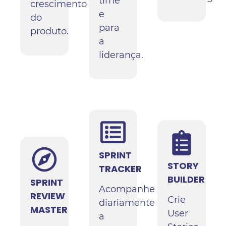
time
crescimento
e
do
para
produto.
a
liderança.
SPRINT
STORY
TRACKER
BUILDER
SPRINT
Acompanhe
REVIEW
Crie
diariamente
MASTER
User
a