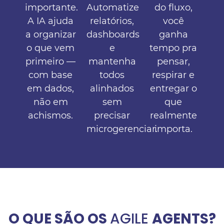
importante.
Automatize
do fluxo,
A IA ajuda
relatórios,
você
a organizar
dashboards
ganha
o que vem
e
tempo pra
primeiro —
mantenha
pensar,
com base
todos
respirar e
em dados,
alinhados
entregar o
não em
sem
que
achismos.
precisar
realmente
microgerenciar.
importa.
O QUE SÃO OS
AGILE
AGENTS?