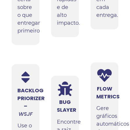
sobre
e de
cada
o que
alto
entrega.
entregar
impacto.
primeiro
FLOW
BACKLOG
METRICS
PRIORIZER
BUG
–
Gere
SLAYER
WSJF
gráficos
Encontre
automáticos
Use o
a raiz