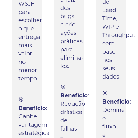
de
WSJF
dos
Lead
para
bugs
Time,
escolher
e crie
WIP e
o que
ações
Throughput
entrega
práticas
com
mais
para
base
valor
eliminá-
nos
no
los.
seus
menor
dados.
tempo.
🎯
🎯
Benefício
:
🎯
Benefício
:
Redução
Benefício
:
Domine
drástica
Ganhe
o
de
vantagem
fluxo
falhas
estratégica
e
e