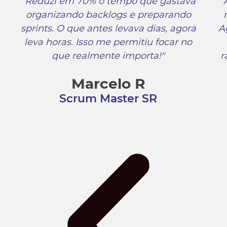
"Reduzi em 70% o tempo que gastava
organizando backlogs e preparando
sprints. O que antes levava dias, agora
A
leva horas. Isso me permitiu focar no
que realmente importa!"
r
Marcelo R
Scrum Master SR