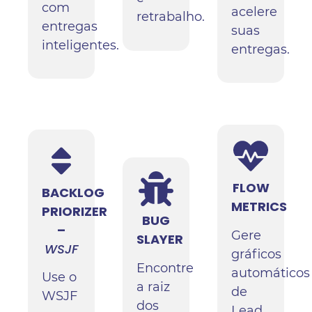
com
acelere
retrabalho.
entregas
suas
inteligentes.
entregas.
FLOW
BACKLOG
METRICS
PRIORIZER
BUG
–
Gere
SLAYER
WSJF
gráficos
Encontre
automáticos
Use o
a raiz
de
WSJF
dos
Lead