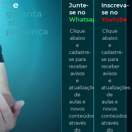
e
Junte-
Inscreva-
garanta
se no
se no
Whatsapp
Youtube
sua
presença
Clique
Clique
abaixo
abaixo
e
e
cadastre-
cadastre-
se para
se para
receber
receber
avisos
avisos
e
e
atualizações
atualizações
de
de
aulas e
aulas e
novos
novos
conteúdos
conteúdos
através
através
do
do