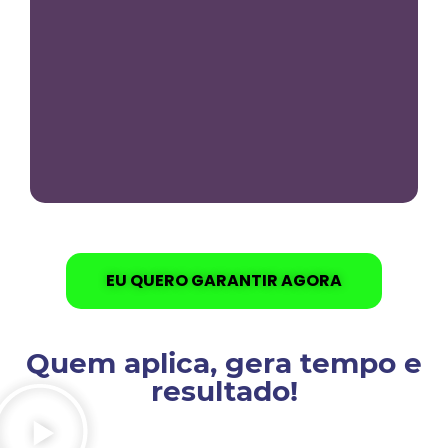
alt
nív
na
pa
da
mã
EU QUERO GARANTIR AGORA
Quem aplica, gera tempo e
resultado!